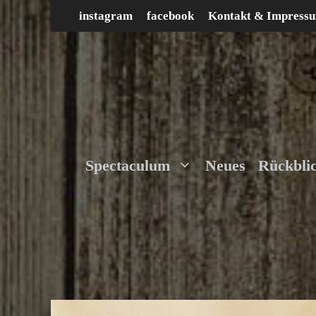
Zum
instagram
facebook
Kontakt & Impress
Inhalt
springen
Spectaculum
Neues
Rückbli