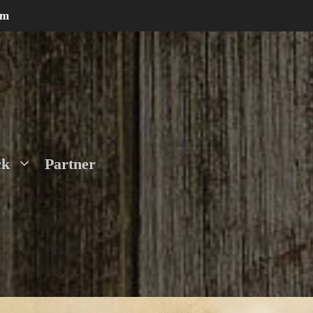
um
ck
Partner